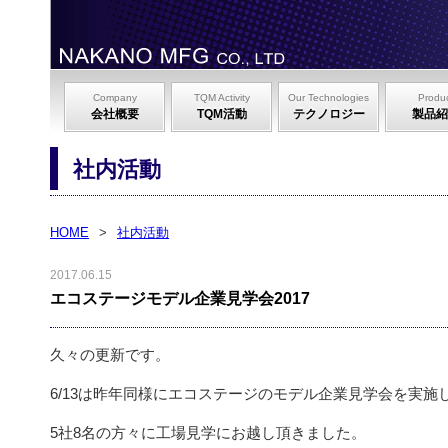
Company
TQM Activity
Our Technologies
Produ
会社概要
TQM活動
テクノロジー
製品紹
社内活動
HOME
>
社内活動
2017.06.15
エコステージモデル企業見学会2017
久々の更新です。
6/13は昨年同様にエコステージのモデル企業見学会を実施
5社8名の方々に工場見学にお越し頂きました。