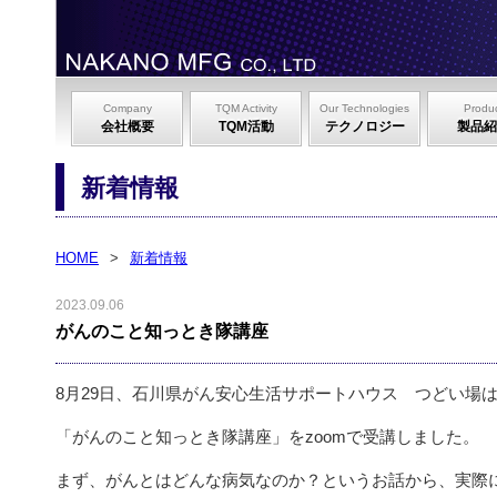
Company
TQM Activity
Our Technologies
Produ
会社概要
TQM活動
テクノロジー
製品紹
新着情報
HOME
>
新着情報
2023.09.06
がんのこと知っとき隊講座
8月29日、石川県がん安心生活サポートハウス つどい場
「がんのこと知っとき隊講座」をzoomで受講しました。
まず、がんとはどんな病気なのか？というお話から、実際