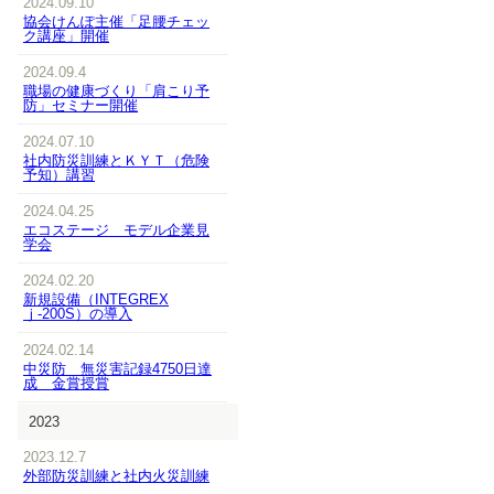
2024.09.10
協会けんぽ主催「足腰チェッ
ク講座」開催
2024.09.4
職場の健康づくり「肩こり予
防」セミナー開催
2024.07.10
社内防災訓練とＫＹＴ（危険
予知）講習
2024.04.25
エコステージ モデル企業見
学会
2024.02.20
新規設備（INTEGREX
ｊ-200S）の導入
2024.02.14
中災防 無災害記録4750日達
成 金賞授賞
2023
2023.12.7
外部防災訓練と社内火災訓練