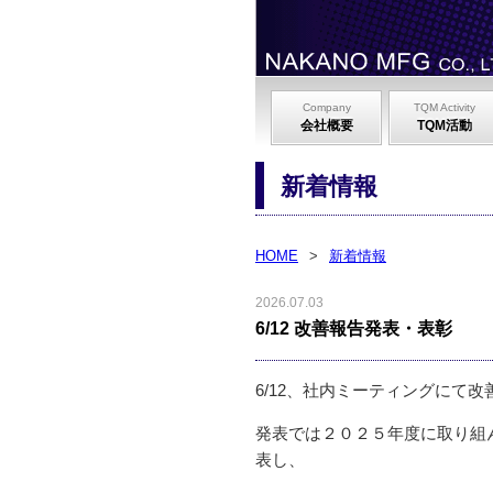
Company
TQM Activity
会社概要
TQM活動
新着情報
HOME
>
新着情報
2026.07.03
6/12 改善報告発表・表彰
6/12、社内ミーティングにて
発表では２０２５年度に取り組
表し、