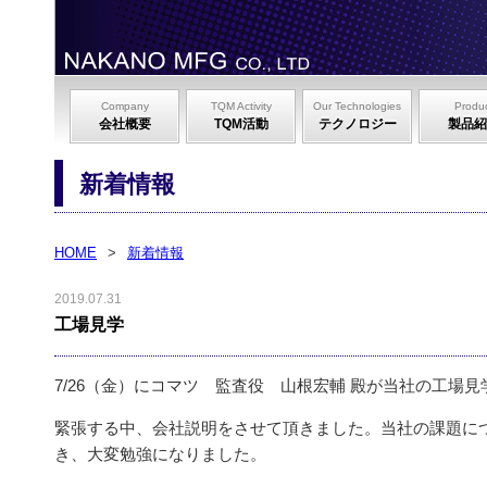
Company
TQM Activity
Our Technologies
Produ
会社概要
TQM活動
テクノロジー
製品紹
新着情報
HOME
>
新着情報
2019.07.31
工場見学
7/26（金）にコマツ 監査役 山根宏輔 殿が当社の工場
緊張する中、会社説明をさせて頂きました。当社の課題に
き、大変勉強になりました。