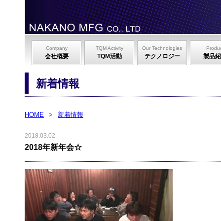
Company
TQM Activity
Our Technologies
Produ
会社概要
TQM活動
テクノロジー
製品紹
新着情報
HOME
>
新着情報
2018.03.02
2018年新年会☆