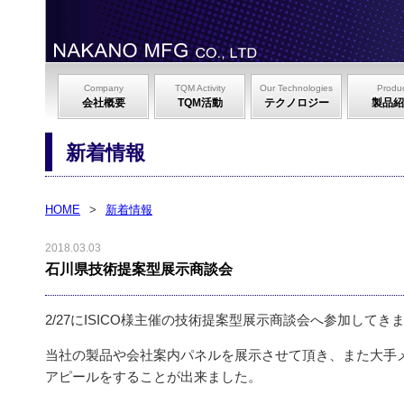
Company
TQM Activity
Our Technologies
Produ
会社概要
TQM活動
テクノロジー
製品紹
新着情報
HOME
>
新着情報
2018.03.03
石川県技術提案型展示商談会
2/27にISICO様主催の技術提案型展示商談会へ参加してき
当社の製品や会社案内パネルを展示させて頂き、また大手
アピールをすることが出来ました。