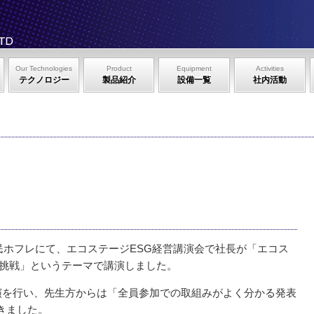
Our Technologies
Product
Equipment
Activities
テクノロジー
製品紹介
設備一覧
社内活動
谷区民ホフレにて、エコステージESG経営講演会で社長が「エコス
の挑戦」というテーマで講演しました。
講演を行い、先生方からは「全員参加での取組みがよく分かる発表
きました。