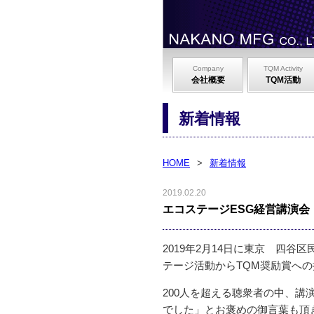
Company
TQM Activity
会社概要
TQM活動
新着情報
HOME
>
新着情報
2019.02.20
エコステージESG経営講演会
2019年2月14日に東京 四
テージ活動からTQM奨励賞へ
200人を超える聴衆者の中、
でした」とお褒めの御言葉も頂