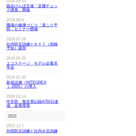
2024.09.10
協会けんぽ主催「足腰チェッ
ク講座」開催
2024.09.4
職場の健康づくり「肩こり予
防」セミナー開催
2024.07.10
社内防災訓練とＫＹＴ（危険
予知）講習
2024.04.25
エコステージ モデル企業見
学会
2024.02.20
新規設備（INTEGREX
ｊ-200S）の導入
2024.02.14
中災防 無災害記録4750日達
成 金賞授賞
2023
2023.12.7
外部防災訓練と社内火災訓練