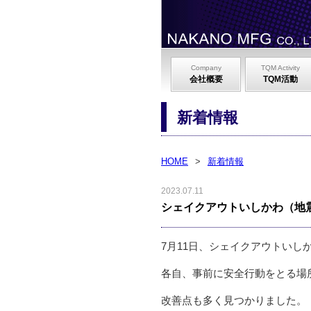
Company
TQM Activity
会社概要
TQM活動
新着情報
HOME
>
新着情報
2023.07.11
シェイクアウトいしかわ（地
7月11日、シェイクアウトいし
各自、事前に安全行動をとる場
改善点も多く見つかりました。