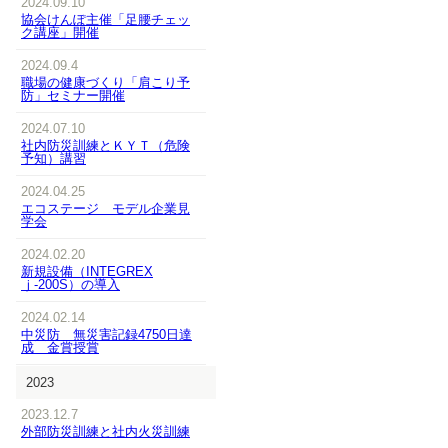
2024.09.10
協会けんぽ主催「足腰チェッ
ク講座」開催
2024.09.4
職場の健康づくり「肩こり予
防」セミナー開催
2024.07.10
社内防災訓練とＫＹＴ（危険
予知）講習
2024.04.25
エコステージ モデル企業見
学会
2024.02.20
新規設備（INTEGREX
ｊ-200S）の導入
2024.02.14
中災防 無災害記録4750日達
成 金賞授賞
2023
2023.12.7
外部防災訓練と社内火災訓練