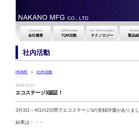
Company
TQM Activity
Our Technologies
Produ
会社概要
TQM活動
テクノロジー
製品紹
社内活動
HOME
>
社内活動
2016.03.07
エコステージ3認証！
3月3日～4日の2日間でエコステージ3の登録評価がありま
結果は・・・