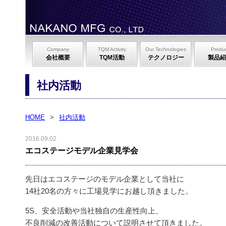
Company
TQM Activity
Our Technologies
Produ
会社概要
TQM活動
テクノロジー
製品紹
社内活動
HOME
>
社内活動
2016.09.02
エコステージモデル企業見学会
先日はエコステージのモデル企業として当社に
14社20名の方々に工場見学にお越し頂きました。
5S、安全活動や当社独自の生産性向上、
不良削減の改善活動について説明させて頂きました。